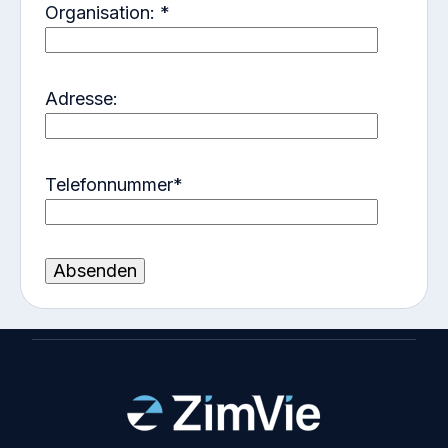
sammeln
Organisation:
*
[Zum Beispiel von Dritten wie Veranstaltern von
Veranstaltungen/Kongressen, an denen Sie
Adresse:
teilnehmen, oder aus öffentlich zugänglichen
Quellen, soweit dies gesetzlich zulässig ist, wie z. B.
Informationen aus öffentlichen Registern oder in
Telefonnummer
*
sozialen Medien.
Persönliche Daten (z.B. Name, Geburtsdatum)
Kontaktdaten (z. B. Telefonnummer, E-Mail-
Adresse, Postanschrift oder Handynummer)]
Die Bereitstellung dieser Informationen ist freiwillig.
Wenn Sie die Informationen jedoch nicht
bereitstellen, können wir unsere Geschäftsbeziehung
mit Ihnen möglicherweise nicht weiterführen.