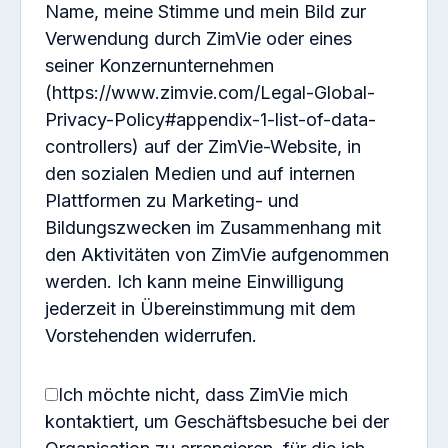
Name, meine Stimme und mein Bild zur
ZimVie sind, der erwägt, uns zu beauftragen.
Verwendung durch ZimVie oder eines
Die von uns verwendeten personenbezogenen
seiner Konzernunternehmen
Daten
(https://www.zimvie.com/Legal-Global-
Privacy-Policy#appendix-1-list-of-data-
Wir erheben die folgenden Arten von
controllers) auf der ZimVie-Website, in
personenbezogenen Daten über Sie aus einer
den sozialen Medien und auf internen
Vielzahl von Quellen.
Plattformen zu Marketing- und
Bildungszwecken im Zusammenhang mit
Informationen, die wir direkt von Ihnen sammeln
den Aktivitäten von ZimVie aufgenommen
[Zum Beispiel, wenn Sie uns Informationen zur
werden. Ich kann meine Einwilligung
Verfügung stellen, um einen Vertrag mit uns
jederzeit in Übereinstimmung mit dem
abzuschließen, ein Formular auf unserer Website
Vorstehenden widerrufen.
ausfüllen oder wenn Sie mit uns persönlich oder per
Post, Telefon, E-Mail oder auf andere Weise
Ich möchte nicht, dass ZimVie mich
korrespondieren]:
kontaktiert, um Geschäftsbesuche bei der