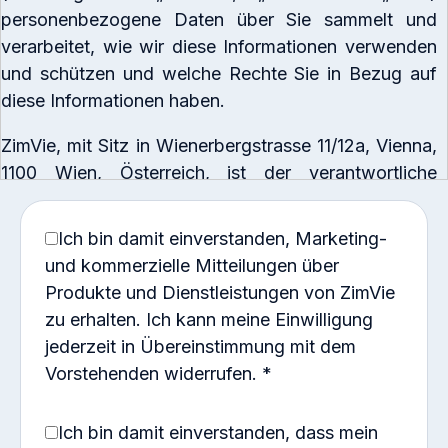
personenbezogene Daten über Sie sammelt und
verarbeitet, wie wir diese Informationen verwenden
und schützen und welche Rechte Sie in Bezug auf
diese Informationen haben.
ZimVie, mit Sitz in Wienerbergstrasse 11/12a, Vienna,
1100 Wien, Österreich, ist der verantwortliche
Verantwortliche für die von uns erhobenen und
verarbeiteten personenbezogenen Daten. Sie
Ich bin damit einverstanden, Marketing-
können sich in Übereinstimmung mit der
und kommerzielle Mitteilungen über
Datenschutzerklärung von ZimVie EMEA unter
Produkte und Dienstleistungen von ZimVie
https://www.zimvie.eu/en/privacy-notice.html
zu erhalten. Ich kann meine Einwilligung
schriftlich an den Datenschutzbeauftragten von
jederzeit in Übereinstimmung mit dem
ZimVie unter
privacy.emea@zimvie.com
wenden.
Vorstehenden widerrufen.
*
Diese Datenschutzerklärung ist für Sie relevant,
Ich bin damit einverstanden, dass mein
wenn Sie ein potenzieller zukünftiger Kunde von